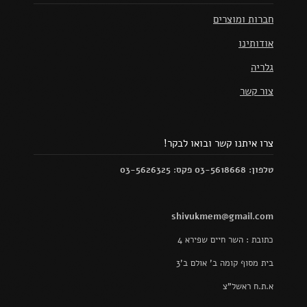
חברות ומוצרים
אודותינו
גלריה
צור קשר
צרו איתנו קשר ובואו לבקר!
טלפון: 03-5618668 פקס: 03-5626325
shivukmem@gmail.com
כתובת : השר חיים שפירא 4
בית מסוף קומה ב' אולם ב'3
א.ת.ח ראשל"צ