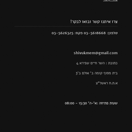
צרו איתנו קשר ובואו לבקר!
טלפון: 03-5618668 פקס: 03-5626325
shivukmem@gmail.com
כתובת : השר חיים שפירא 4
בית מסוף קומה ב' אולם ב'3
א.ת.ח ראשל"צ
שעות פתיחה :א'-ה' 15:30 - 08:00