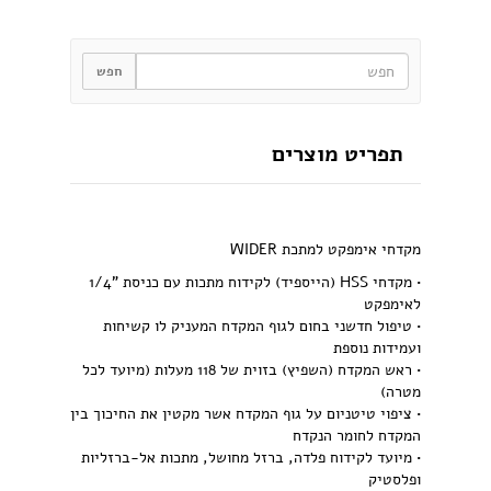
תפריט מוצרים
מקדחי אימפקט למתכת WIDER
• מקדחי HSS (הייספיד) לקידוח מתכות עם כניסת "1/4
לאימפקט
• טיפול חדשני בחום לגוף המקדח המעניק לו קשיחות
ועמידות נוספת
• ראש המקדח (השפיץ) בזוית של 118 מעלות (מיועד לכל
מטרה)
• ציפוי טיטניום על גוף המקדח אשר מקטין את החיכוך בין
המקדח לחומר הנקדח
• מיועד לקידוח פלדה, ברזל מחושל, מתכות אל-ברזליות
ופלסטיק