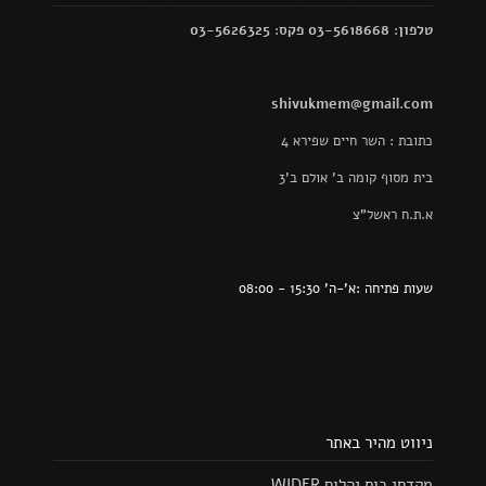
טלפון: 03-5618668 פקס: 03-5626325
shivukmem@gmail.com
כתובת : השר חיים שפירא 4
בית מסוף קומה ב' אולם ב'3
א.ת.ח ראשל"צ
שעות פתיחה :א'-ה' 15:30 - 08:00
ניווט מהיר באתר
מקדחי כוס יהלום WIDER