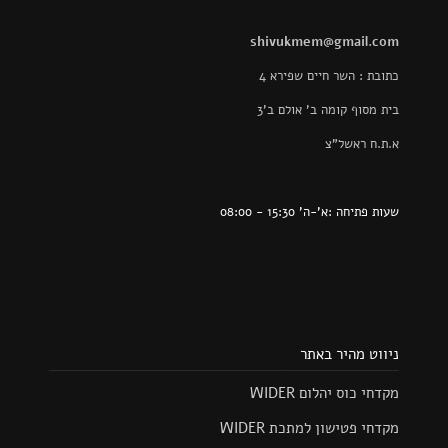
shivukmem@gmail.com
כתובת : השר חיים שפירא 4
בית מסוף קומה ב' אולם ב'3
א.ת.ח ראשל"צ
שעות פתיחה :א'-ה' 15:30 - 08:00
ניווט מהיר באתר
מקדחי כוס יהלום WIDER
מקדחי פטישון למתכת WIDER