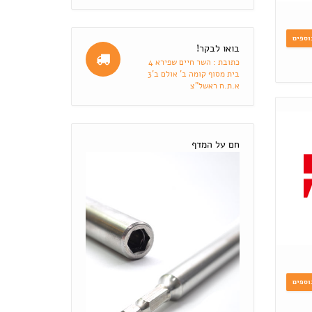
וספים
בואו לבקר!
כתובת : השר חיים שפירא 4
בית מסוף קומה ב' אולם ב'3
א.ת.ח ראשל"צ
חם על המדף
וספים