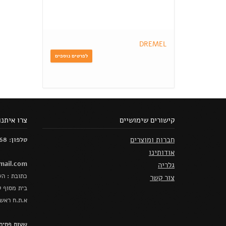
DREMEL
לפרטים נוספים
קישורים שימושיים
צרו איתנו
חברות ומוצרים
טלפון: 03-5618668 פקס: 03-5626325
אודותינו
ail.com
גלריה
כתובת : הש
צור קשר
בית מסוף ק
א.ת.ח ראש
שעות פתיחה :א'-ה