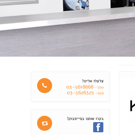
צלצלו אלינו!
03-5618668
טלפ'-
03-5626325
פקס-
בקרו אותנו בפייסבוק!