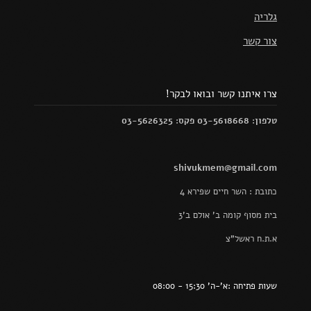
גלריה
צור קשר
צרו איתנו קשר ובואו לבקר!
טלפון: 03-5618668 פקס: 03-5626325
shivukmem@gmail.com
כתובת : השר חיים שפירא 4
בית מסוף קומה ב' אולם ב'3
א.ת.ח ראשל"צ
שעות פתיחה :א'-ה' 15:30 - 08:00